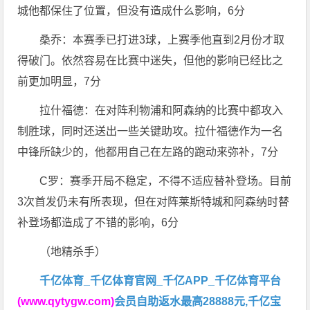
城他都保住了位置，但没有造成什么影响，6分
桑乔：本赛季已打进3球，上赛季他直到2月份才取
得破门。依然容易在比赛中迷失，但他的影响已经比之
前更加明显，7分
拉什福德：在对阵利物浦和阿森纳的比赛中都攻入
制胜球，同时还送出一些关键助攻。拉什福德作为一名
中锋所缺少的，他都用自己在左路的跑动来弥补，7分
C罗：赛季开局不稳定，不得不适应替补登场。目前
3次首发仍未有所表现，但在对阵莱斯特城和阿森纳时替
补登场都造成了不错的影响，6分
（地精杀手）
千亿体育_千亿体育官网_千亿APP_千亿体育平台
(www.qytygw.com)
会员自助返水最高28888元,千亿宝