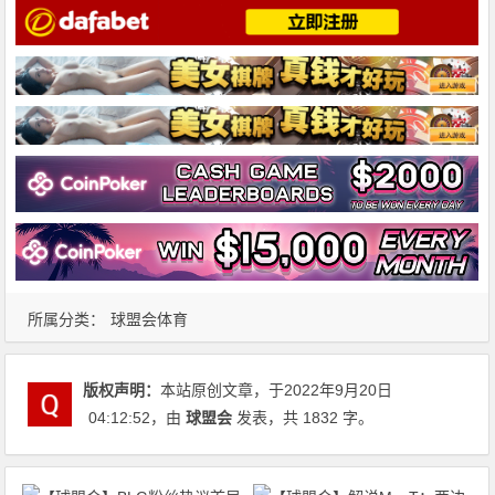
所属分类：
球盟会体育
版权声明：
本站原创文章，于2022年9月20日
04:12:52
，由
球盟会
发表，共 1832 字。