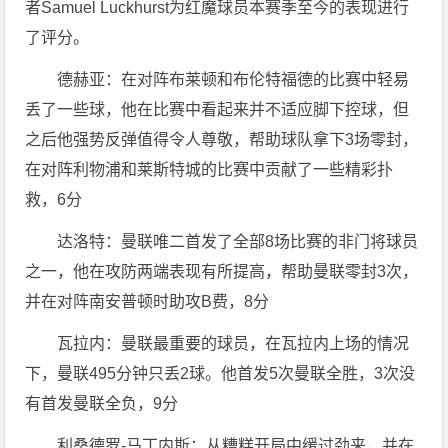
者Samuel Luckhurst为红魔球员本赛季至今的表现进行
了评分。
德赫亚：在对阵布莱顿和布伦特福德的比赛中轻易
丢了一些球，他在比赛中看起来并不适应脚下控球，但
之后他强势反弹值得令人尊敬，帮助球队拿下3场零封，
在对阵利物浦和莱斯特城的比赛中贡献了一些精彩扑
救，6分
达洛特：曼联唯二首发了全部8场比赛的非门将球员
之一，他在攻防两端表现有所提高，帮助曼联零封3次，
并在对阵南安普顿时助攻B费，8分
瓦拉内：曼联最重要的球员，在瓦拉内上场的情况
下，曼联495分钟只丢2球。他首发5次曼联全胜，3次没
有首发曼联全负，9分
利桑德罗-马丁内斯：从糟糕开局中缓过劲来，并在