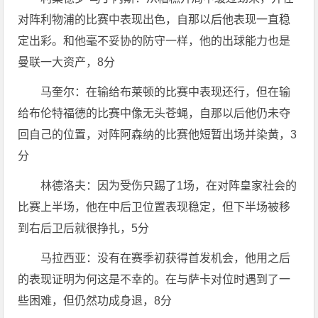
对阵利物浦的比赛中表现出色，自那以后他表现一直稳
定出彩。和他毫不妥协的防守一样，他的出球能力也是
曼联一大资产，8分
马奎尔：在输给布莱顿的比赛中表现还行，但在输
给布伦特福德的比赛中像无头苍蝇，自那以后他仍未夺
回自己的位置，对阵阿森纳的比赛他短暂出场并染黄，3
分
林德洛夫：因为受伤只踢了1场，在对阵皇家社会的
比赛上半场，他在中后卫位置表现稳定，但下半场被移
到右后卫后就很挣扎，5分
马拉西亚：没有在赛季初获得首发机会，他用之后
的表现证明为何这是不幸的。在与萨卡对位时遇到了一
些困难，但仍然功成身退，8分