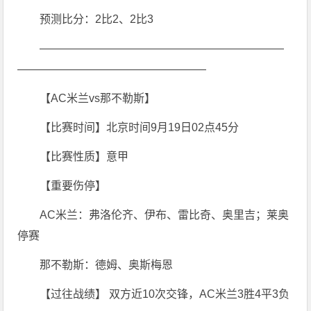
预测比分：2比2、2比3
——————————————————————
—————————————————
【AC米兰vs那不勒斯】
【比赛时间】北京时间9月19日02点45分
【比赛性质】意甲
【重要伤停】
AC米兰：弗洛伦齐、伊布、雷比奇、奥里吉；莱奥
停赛
那不勒斯：德姆、奥斯梅恩
【过往战绩】 双方近10次交锋，AC米兰3胜4平3负