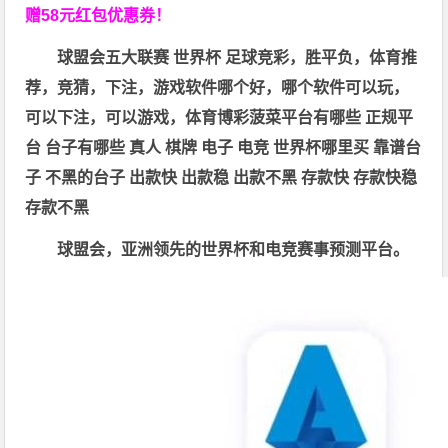
赠58元红包优惠券！
球盟会五大联赛 世界杯 足球竞彩，胜平负，体育推
荐，竞猜，下注，游戏软件哪个好，哪个软件可以玩，
可以下注，可以游戏，体育博彩菠菜平台有哪些 正规平
台 台子有哪些 真人 棋牌 电子 电竞 世界杯哪里买 靠谱台
子 不黑的台子 出款快 出款稳 出款不黑 存款快 存款快稳
存款不黑
球盟会，亚洲领先的世界杯和电竞赛事预测平台。