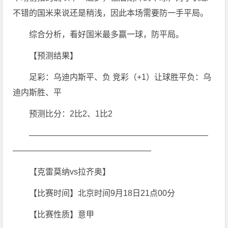
不错的国米来说还是稍浅，因此本场需要防一手平局。
综合分析，看好国米最多赢一球，防平局。
【预测结果】
足彩：乌迪内斯平、负 竞彩（+1）让球胜平负：乌
迪内斯胜、平
预测比分：2比2、1比2
——————————————————————
—————————————————
【克雷莫纳vs拉齐奥】
【比赛时间】北京时间9月18日21点00分
【比赛性质】意甲