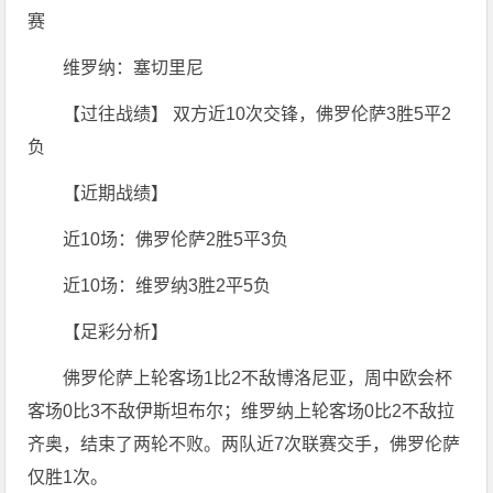
赛
维罗纳：塞切里尼
【过往战绩】 双方近10次交锋，佛罗伦萨3胜5平2
负
【近期战绩】
近10场：佛罗伦萨2胜5平3负
近10场：维罗纳3胜2平5负
【足彩分析】
佛罗伦萨上轮客场1比2不敌博洛尼亚，周中欧会杯
客场0比3不敌伊斯坦布尔；维罗纳上轮客场0比2不敌拉
齐奥，结束了两轮不败。两队近7次联赛交手，佛罗伦萨
仅胜1次。