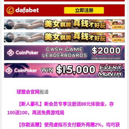
球盟会官网
报道
【新人豪礼】新会员专享注册送88元体验金，存
100送100，再送免费游戏局
【存款返赠】使用虚拟币支付额外再赠2%，均可获