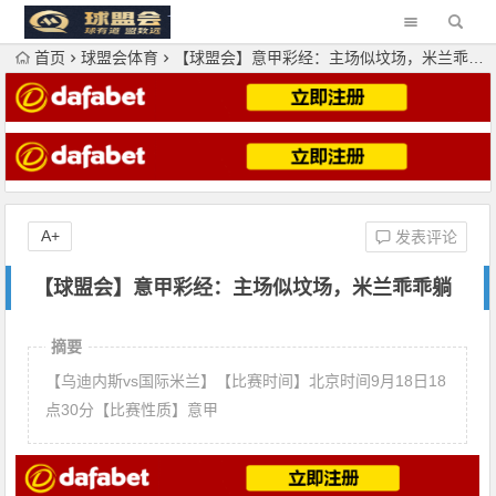
首页
球盟会体育
【球盟会】意甲彩经：主场似坟场，米兰乖乖躺
A+
发表评论
【球盟会】意甲彩经：主场似坟场，米兰乖乖躺
摘要
【乌迪内斯vs国际米兰】【比赛时间】北京时间9月18日18
点30分【比赛性质】意甲