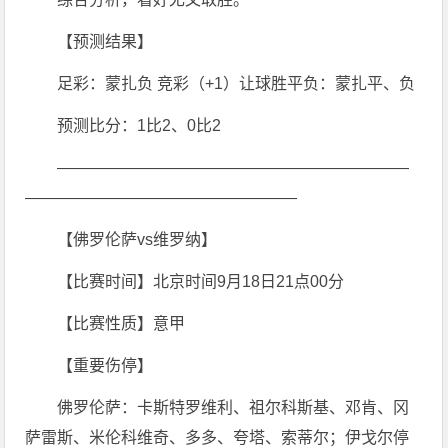
【预测结果】
足彩：蒙扎负 竞彩（+1）让球胜平负：蒙扎平、负
预测比分：1比2、0比2
——————————————————————
—————————————————
【佛罗伦萨vs维罗纳】
【比赛时间】北京时间9月18日21点00分
【比赛性质】意甲
【重要伤停】
佛罗伦萨：卡斯特罗维利、祖尔科斯基、邓肯、冈
萨雷斯、米伦科维奇、多多、夸塔、索蒂尔；伊戈尔停