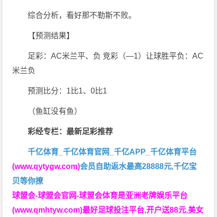
综合分析，看好那不勒斯不败。
【预测结果】
足彩：AC米兰平、负 竞彩（—1）让球胜平负：AC
米兰负
预测比分：1比1、0比1
（鱼缸没有鱼）
彩经专栏：最新足彩推荐
千亿体育_千亿体育官网_千亿APP_千亿体育平台
(www.qytygw.com)
会员自助返水最高28888元,千亿宝
贝等你撩
球盟会-球盟会官网-球盟会体育是亚洲老牌娱乐平台
(www.qmhtyw.com)最好足球投注平台,开户送88元,美女