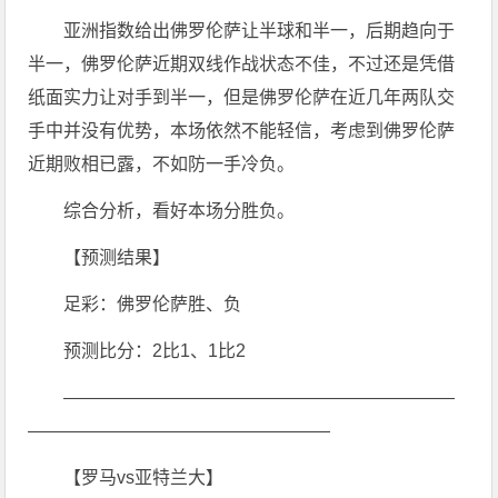
亚洲指数给出佛罗伦萨让半球和半一，后期趋向于
半一，佛罗伦萨近期双线作战状态不佳，不过还是凭借
纸面实力让对手到半一，但是佛罗伦萨在近几年两队交
手中并没有优势，本场依然不能轻信，考虑到佛罗伦萨
近期败相已露，不如防一手冷负。
综合分析，看好本场分胜负。
【预测结果】
足彩：佛罗伦萨胜、负
预测比分：2比1、1比2
——————————————————————
—————————————————
【罗马vs亚特兰大】