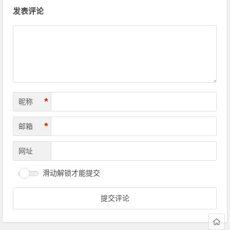
文
发表评论
章
导
航
*
昵称
*
邮箱
网址
滑动解锁才能提交