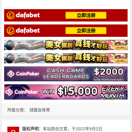
所属分类：
球盟会体育
版权声明：
本站原创文章，于2022年9月2日