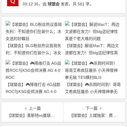
03:12:36
，由
球盟会
发表，共 561 字。
【球盟会】BLG粉丝热议首局失
【球盟会】解说MacT：两边文
利：不知道你们在装什么；冰女
波都在发力！但blg这纪律性真
送的好瞩目
是个老大难的问题
【球盟会】🎮降维打击 AG战胜
【球盟会】🎮杀戮时间到！哥哥
ROC与KSG会师决赛 AG 4-0
艾希疯狂屠杀 小天神僧神拳无
ROC
敌 TES横扫BLG
上一篇
下一篇
【球盟会】莱斯特vs曼联评分：桑乔7.3、C罗6分
【球盟会】土媒独家：费内巴切正尽一切努力引进C罗，双方原则上达成协议！