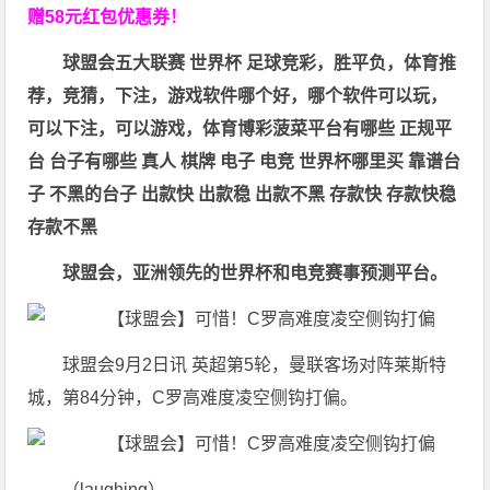
赠58元红包优惠券！
球盟会五大联赛 世界杯 足球竞彩，胜平负，体育推
荐，竞猜，下注，游戏软件哪个好，哪个软件可以玩，
可以下注，可以游戏，体育博彩菠菜平台有哪些 正规平
台 台子有哪些 真人 棋牌 电子 电竞 世界杯哪里买 靠谱台
子 不黑的台子 出款快 出款稳 出款不黑 存款快 存款快稳
存款不黑
球盟会，亚洲领先的世界杯和电竞赛事预测平台。
球盟会9月2日讯 英超第5轮，曼联客场对阵莱斯特
城，第84分钟，C罗高难度凌空侧钩打偏。
（laughing）