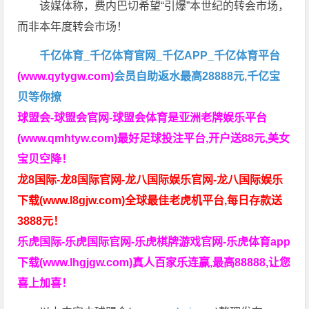
该媒体称，费内巴切希望“引爆”本世纪的转会市场，
而非本年度转会市场！
千亿体育_千亿体育官网_千亿APP_千亿体育平台
(www.qytygw.com)
会员自助返水最高28888元,千亿宝
贝等你撩
球盟会-球盟会官网-球盟会体育是亚洲老牌娱乐平台
(www.qmhtyw.com)最好足球投注平台,开户送88元,美女
宝贝空降！
龙8国际-龙8国际官网-龙八国际娱乐官网-龙八国际娱乐
下载(www.l8gjw.com)全球最佳老虎机平台,每日存款送
3888元！
乐虎国际-乐虎国际官网-乐虎棋牌游戏官网-乐虎体育app
下载(www.lhgjgw.com)真人百家乐连赢,最高88888,让您
喜上加喜！