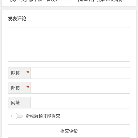
文
发表评论
章
导
航
*
昵称
*
邮箱
网址
滑动解锁才能提交