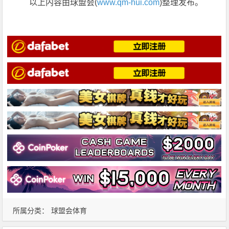
以上内容由球盟会(
www.qm-hui.com
)整理发布。
所属分类：
球盟会体育