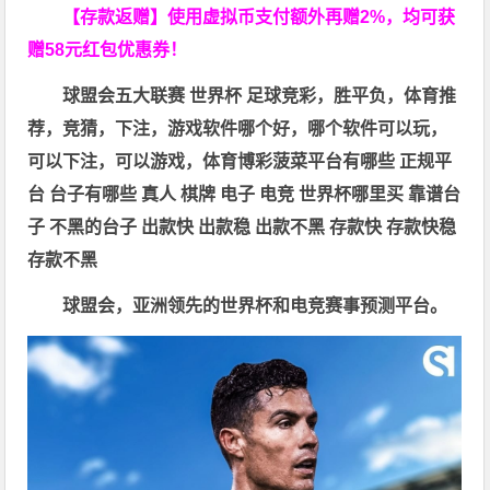
【存款返赠】使用虚拟币支付额外再赠2%，均可获
赠58元红包优惠券！
球盟会五大联赛 世界杯 足球竞彩，胜平负，体育推
荐，竞猜，下注，游戏软件哪个好，哪个软件可以玩，
可以下注，可以游戏，体育博彩菠菜平台有哪些 正规平
台 台子有哪些 真人 棋牌 电子 电竞 世界杯哪里买 靠谱台
子 不黑的台子 出款快 出款稳 出款不黑 存款快 存款快稳
存款不黑
球盟会，亚洲领先的世界杯和电竞赛事预测平台。