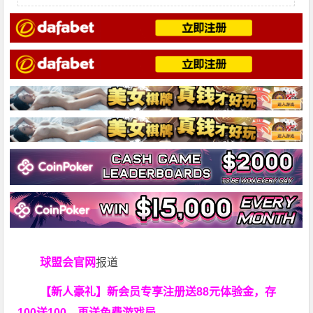
球盟会官网
报道
【新人豪礼】新会员专享注册送88元体验金，存
100送100，再送免费游戏局