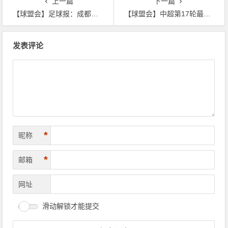
上一篇
下一篇
【球盟会】足球报：成都蓉城到海口后遇到小意外，又耽误了一整天训练
【球盟会】中超第17轮最佳候选：何塞-坎特大四喜入围，克雷桑、吴龑在列
文
发表评论
章
导
航
*
昵称
*
邮箱
网址
滑动解锁才能提交