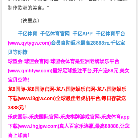
制作欧洲的美食。”
（德里森）
千亿体育_千亿体育官网_千亿APP_千亿体育平台
(www.qytygw.com)
会员自助返水最高28888元,千亿宝
贝等你撩
球盟会-球盟会官网-球盟会体育是亚洲老牌娱乐平台
(www.qmhtyw.com)最好足球投注平台,开户送88元,美女
宝贝空降！
龙8国际-龙8国际官网-龙八国际娱乐官网-龙八国际娱乐
下载(www.l8gjw.com)全球最佳老虎机平台,每日存款送
3888元！
乐虎国际-乐虎国际官网-乐虎棋牌游戏官网-乐虎体育app
下载(www.lhgjgw.com)真人百家乐连赢,最高88888,让您
喜上加喜！