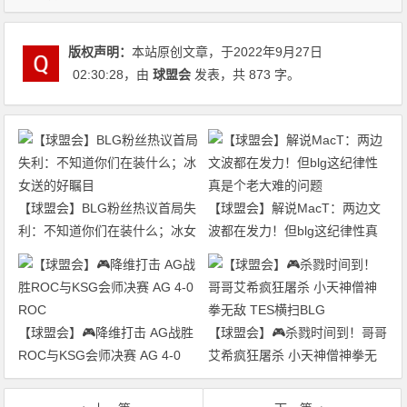
版权声明：
本站原创文章，于2022年9月27日
02:30:28
，由
球盟会
发表，共 873 字。
【球盟会】BLG粉丝热议首局失
【球盟会】解说MacT：两边文
利：不知道你们在装什么；冰女
波都在发力！但blg这纪律性真
送的好瞩目
是个老大难的问题
【球盟会】🎮降维打击 AG战胜
【球盟会】🎮杀戮时间到！哥哥
ROC与KSG会师决赛 AG 4-0
艾希疯狂屠杀 小天神僧神拳无
ROC
敌 TES横扫BLG