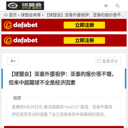
首页
球盟会体育
【球盟会】亚泰外援祖伊：亚泰的报价很不错，但来中超踢球不全是经济因素
A+
发表评论
【球盟会】亚泰外援祖伊：亚泰的报价很不错，
但来中超踢球不全是经济因素
摘要
直播吧9月26日讯 据法国媒体“foot221”报道，亚泰外援祖
伊在接受采访时透露了自己选择来到中超踢球的原因。