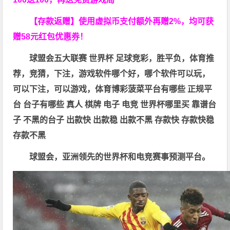
【存款返赠】使用虚拟币支付额外再赠2%，均可获
赠58元红包优惠券！
球盟会五大联赛 世界杯 足球竞彩，胜平负，体育推
荐，竞猜，下注，游戏软件哪个好，哪个软件可以玩，
可以下注，可以游戏，体育博彩菠菜平台有哪些 正规平
台 台子有哪些 真人 棋牌 电子 电竞 世界杯哪里买 靠谱台
子 不黑的台子 出款快 出款稳 出款不黑 存款快 存款快稳
存款不黑
球盟会，亚洲领先的世界杯和电竞赛事预测平台。