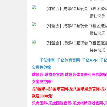
千亿体育_千亿体育官网_千亿APP_千
宝贝等你撩
球盟会-球盟会官网-球盟会体育是亚洲老牌娱乐平台
女宝贝空降！
龙8国际-龙8国际官网-龙八国际娱乐官网-龙八国
款送3888元！
乐虎国际-乐虎国际官网-乐虎棋牌游戏官网-乐虎体