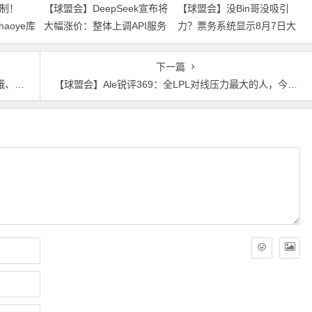
压制！
【球盟会】DeepSeek宣布将
【球盟会】没Bin哥没吸引
haoye库
大幅涨价：整体上调API服务
力？票务系统显示8月7日大
首局
定价
战BLGvsTES场次仍有余票
下一篇
调整
【球盟会】Ale锐评369：全LPL对线压力最大的人，今年他蜕变了！