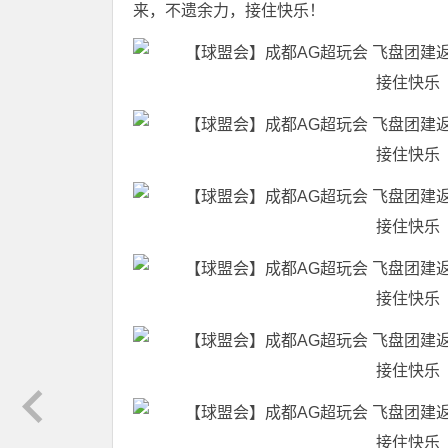
来，不遗余力，接住快乐！