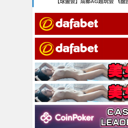
【球盟会】成都AG超玩会 飞盘