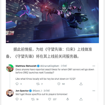
据此前情报，为给《守望先锋：归来》上线做准
备，《守望先锋》将在其上线前关闭服务器。