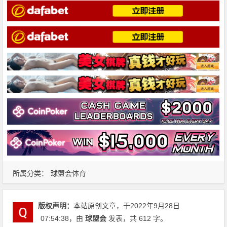
所属分类：
球盟会体育
版权声明：
本站原创文章，于2022年9月28日
07:54:38
，由
球盟会
发表，共 612 字。