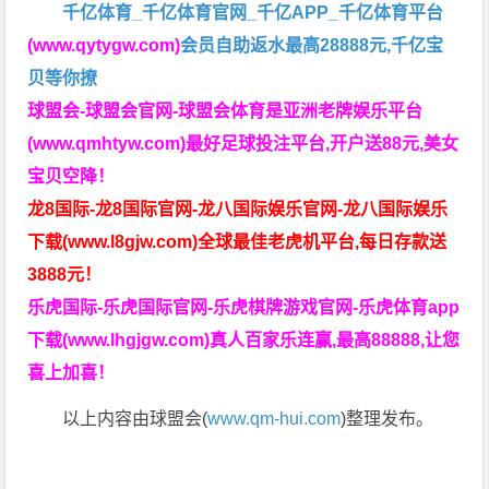
千亿体育_千亿体育官网_千亿APP_千亿体育平台
(www.qytygw.com)
会员自助返水最高28888元,千亿宝
贝等你撩
球盟会-球盟会官网-球盟会体育是亚洲老牌娱乐平台
(www.qmhtyw.com)最好足球投注平台,开户送88元,美女
宝贝空降！
龙8国际-龙8国际官网-龙八国际娱乐官网-龙八国际娱乐
下载(www.l8gjw.com)全球最佳老虎机平台,每日存款送
3888元！
乐虎国际-乐虎国际官网-乐虎棋牌游戏官网-乐虎体育app
下载(www.lhgjgw.com)真人百家乐连赢,最高88888,让您
喜上加喜！
以上内容由球盟会(
www.qm-hui.com
)整理发布。