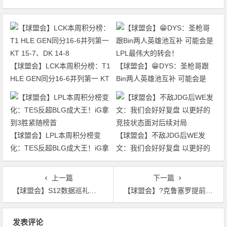
【球盟会】LCK本周积分榜：T1
【球盟会】😁DYS：圣枪哥跟
HLE GEN同分16-6并列第一 KT
Bin两人英雄池互补 可能会是
15-7、DK 14-8
LPL最伟大的转会！
【球盟会】LPL本周积分榜变
【球盟会】不敌JDG后WE发
化：TES反超BLG成大王！iG拿
文：我们会好好复盘 以更好的
到3胜紧随榜首
竞技状态面对后续对局
上一篇
下一篇
【球盟会】S12数据巡礼：CBLOL（巴西赛区）一号种子 LLL
【球盟会】?克鲁塞罗提前7轮重返巴甲，老板大罗现场观战与球队激情庆祝
文
发表评论
章