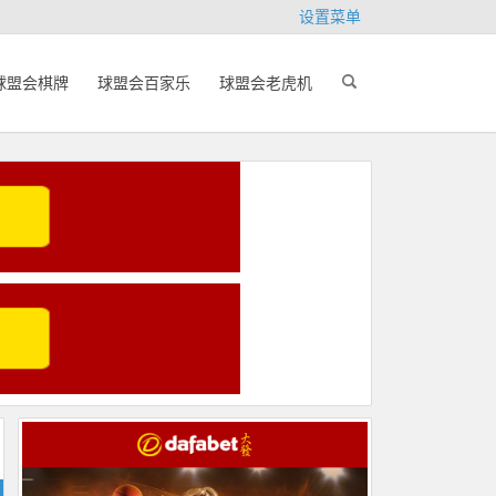
设置菜单
球盟会棋牌
球盟会百家乐
球盟会老虎机