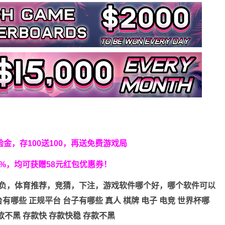
金，存100送100，再送免费游戏局
%，均可获赠58元红包优惠券！
平负，体育推荐，竞猜，下注，游戏软件哪个好，哪个软件可以
哪些 正规平台 台子有哪些 真人 棋牌 电子 电竞 世界杯哪
款不黑 存款快 存款快稳 存款不黑