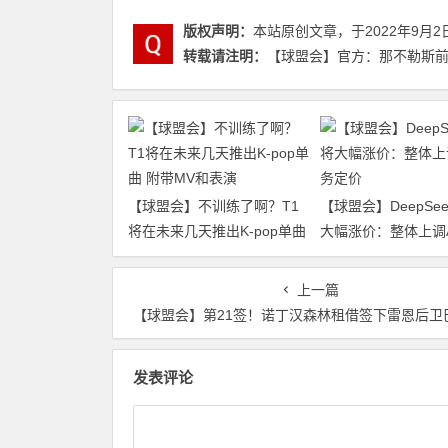
版权声明：
本站原创文章，于2022年9月2
转载请注明：
【球盟会】官方：那不勒斯前锋
【球盟会】不训练了啊？T1
【球盟会】DeepSe
将在未来几天推出K-pop单曲
大幅涨价：整体上调A
附带MV和表演
定价
上一篇
【球盟会】第21签！诺丁汉森林租借签下雷恩后卫巴德，租期一
发表评论