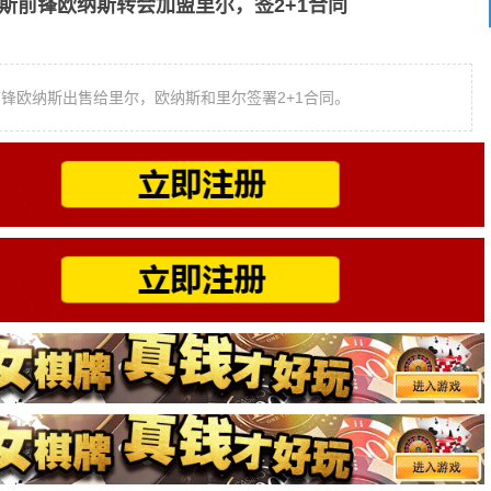
斯前锋欧纳斯转会加盟里尔，签2+1合同
前锋欧纳斯出售给里尔，欧纳斯和里尔签署2+1合同。