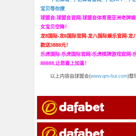
宝贝等你撩
球盟会-球盟会官网-球盟会体育是亚洲老牌娱乐平台
女宝贝空降！
龙8国际-龙8国际官网-龙八国际娱乐官网-龙八国
款送3888元！
乐虎国际-乐虎国际官网-乐虎棋牌游戏官网-乐虎体
88888,让您喜上加喜！
以上内容由球盟会(
www.qm-hui.com
)