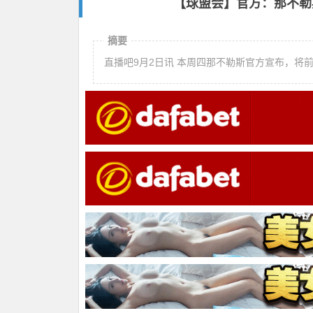
【球盟会】官方：那不勒
摘要
直播吧9月2日讯 本周四那不勒斯官方宣布，将