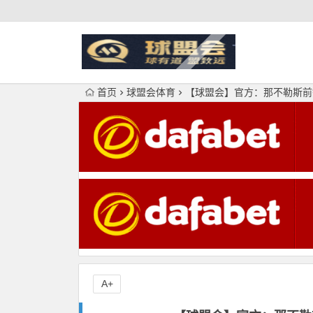
首页
球盟会体育
【球盟会】官方：那不勒斯前
A+