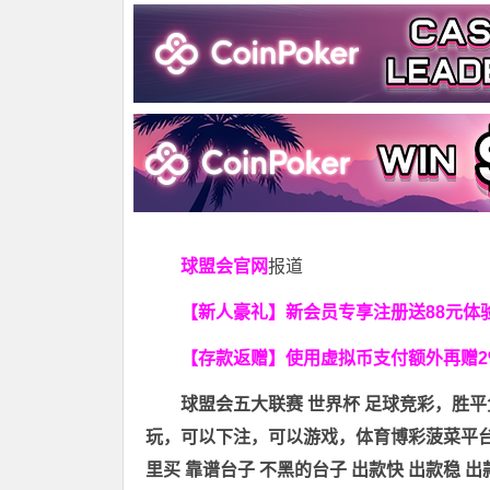
球盟会官网
报道
【新人豪礼】新会员专享注册送88元体验
【存款返赠】使用虚拟币支付额外再赠2
球盟会五大联赛 世界杯 足球竞彩，胜
玩，可以下注，可以游戏，体育博彩菠菜平台有
里买 靠谱台子 不黑的台子 出款快 出款稳 出