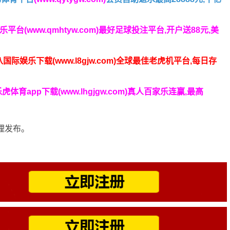
(www.qmhtyw.com)最好足球投注平台,开户送88元,美
际娱乐下载(www.l8gjw.com)全球最佳老虎机平台,每日存
育app下载(www.lhgjgw.com)真人百家乐连赢,最高
整理发布。